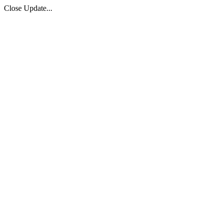
Close Update...