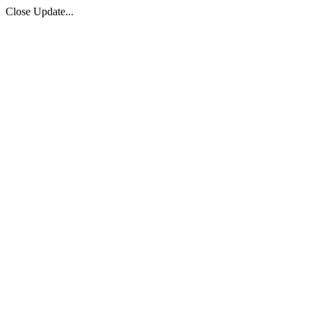
Close Update...